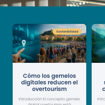
Sostenibilidad
Cómo los gemelos
digitales reducen el
overtourism
d
Introducción El concepto gemelo
Int
digital overtourism está