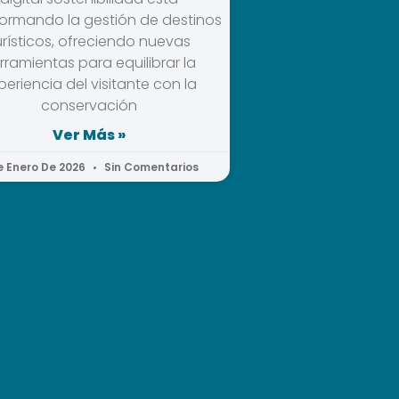
formando la gestión de destinos
urísticos, ofreciendo nuevas
rramientas para equilibrar la
periencia del visitante con la
conservación
Ver Más »
e Enero De 2026
Sin Comentarios