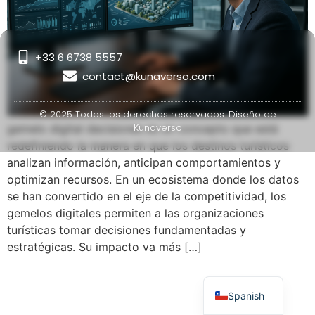
+33 6 6738 5557
contact@kunaverso.com
© 2025 Todos los derechos reservados. Diseño de
Kunaverso
gemelo digital decisiones es un concepto que está
redefiniendo la manera en que los destinos turísticos
analizan información, anticipan comportamientos y
optimizan recursos. En un ecosistema donde los datos
se han convertido en el eje de la competitividad, los
gemelos digitales permiten a las organizaciones
turísticas tomar decisiones fundamentadas y
estratégicas. Su impacto va más […]
French
English
Spanish