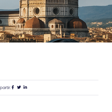
artir: