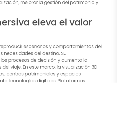
lización, mejorar la gestión del patrimonio y
rsiva eleva el valor
 reproducir escenarios y comportamientos del
as necesidades del destino. Su
 los procesos de decisión y aumenta la
del viaje. En este marco, la visualización 3D
os, centros patrimoniales y espacios
te tecnologías digitales. Plataformas
destinos
permiten integrar recorridos,
 nuevos modelos de relación entre los actores
rnos virtuales en la