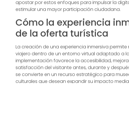
apostar por estos enfoques para impulsar la digita
estimular una mayor participación ciudadana.
Cómo la experiencia inme
de la oferta turística
La creación de una experiencia inmersiva permite
viajero dentro de un entorno virtual adaptado a l
implementación favorece la accesibilidad, mejora
satisfacción del visitante antes, durante y después 
se convierte en un recurso estratégico para muse
culturales que desean expandir su impacto median
especializadas como
soluciones inmersivas para 
simulaciones y narrativas interactivas, generando
turísticos y su audiencia.
La relevancia de los ento
planificación territorial