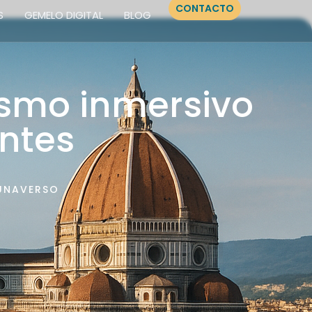
CONTACTO
S
GEMELO DIGITAL
BLOG
Our Services
Our Story
Contact Us
ismo inmersivo
entes
UNAVERSO