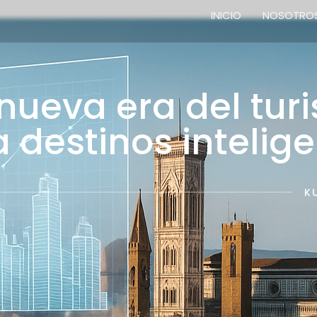
INICIO
NOSOTRO
Home
 nueva era del tur
 destinos intelig
K