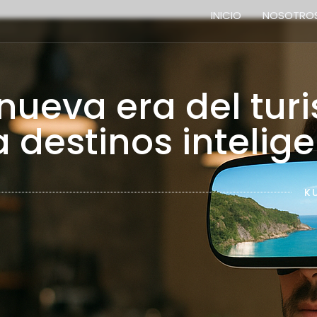
INICIO
NOSOTRO
Home
 nueva era del tur
 destinos intelig
K