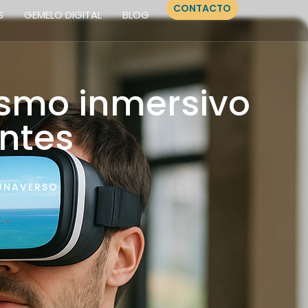
CONTACTO
S
GEMELO DIGITAL
BLOG
Our Services
Our Story
Contact Us
ismo inmersivo
entes
UNAVERSO