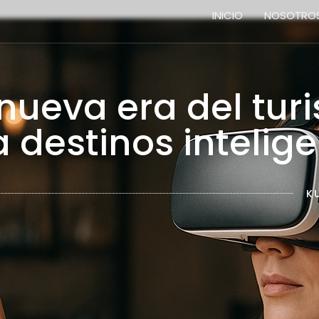
INICIO
NOSOTRO
Home
 nueva era del tur
 destinos intelig
K