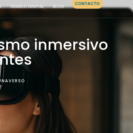
CONTACTO
S
GEMELO DIGITAL
BLOG
Our Services
Our Story
Contact Us
ismo inmersivo
entes
UNAVERSO