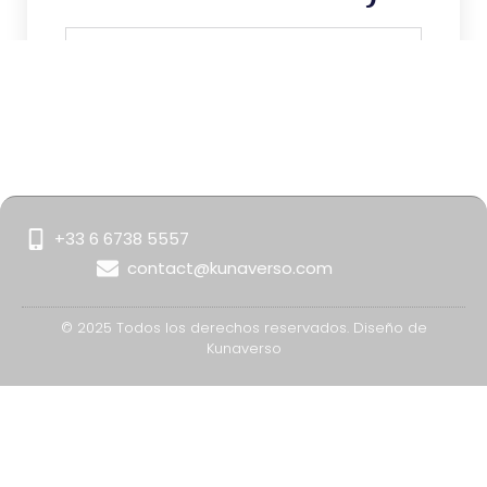
+33 6 6738 5557
Enviar
contact@kunaverso.com
© 2025 Todos los derechos reservados. Diseño de
Kunaverso
Cómo El Metaverso Transforma La Promoción Turística De Los Destinos
Experiencias Turísticas Inmersivas: Cómo Aumentar La Conversión Antes Del Viaje