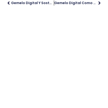
Gemelo Digital Y Sostenibilidad En Destinos Turísticos
Gemelo Digital Como Herramienta Clave Del Metaverso Turístico